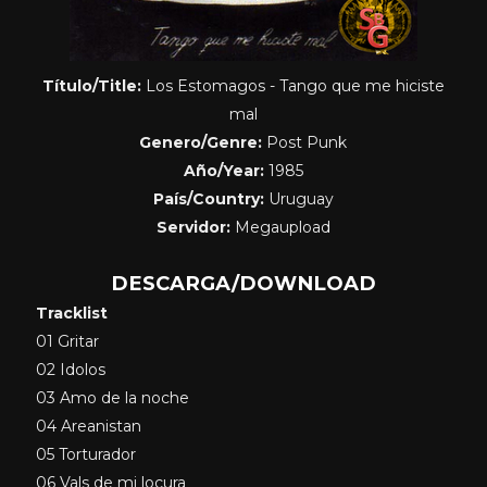
Título/Title:
Los Estomagos - Tango que me hiciste
mal
Genero/Genre:
Post Punk
Año/Year:
1985
País/Country:
Uruguay
Servidor:
Megaupload
DESCARGA/DOWNLOAD
Tracklist
01 Gritar
02 Idolos
03 Amo de la noche
04 Areanistan
05 Torturador
06 Vals de mi locura