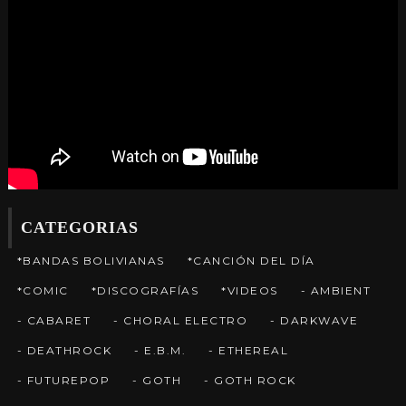
CATEGORIAS
*BANDAS BOLIVIANAS
*CANCIÓN DEL DÍA
*COMIC
*DISCOGRAFÍAS
*VIDEOS
- AMBIENT
- CABARET
- CHORAL ELECTRO
- DARKWAVE
- DEATHROCK
- E.B.M.
- ETHEREAL
- FUTUREPOP
- GOTH
- GOTH ROCK